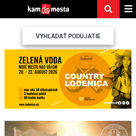
VYHĽADAŤ PODUJATIE
Previous
Next