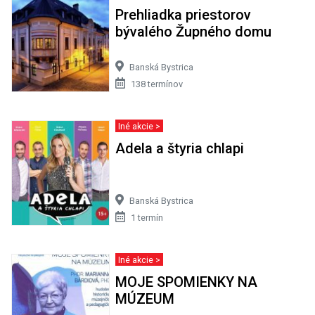
Prehliadka priestorov
bývalého Župného domu
Banská Bystrica
138 termínov
Iné akcie >
Adela a štyria chlapi
Banská Bystrica
1 termín
Iné akcie >
MOJE SPOMIENKY NA
MÚZEUM