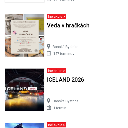
Iné akcie >
Veda v hračkách
Banská Bystrica
147 termínov
Iné akcie >
ICELAND 2026
Banská Bystrica
1 termín
Iné akcie >