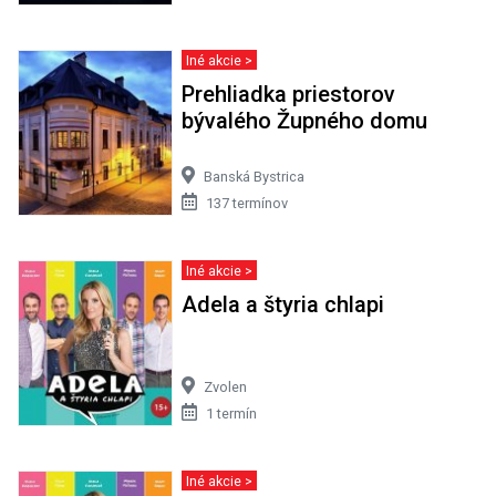
Iné akcie >
Prehliadka priestorov
bývalého Župného domu
Banská Bystrica
137 termínov
Iné akcie >
Adela a štyria chlapi
Zvolen
1 termín
Iné akcie >