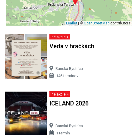
Leaflet
| ©
OpenStreetMap
contributors
Iné akcie >
Veda v hračkách
Banská Bystrica
146 termínov
Iné akcie >
ICELAND 2026
Banská Bystrica
1 termín