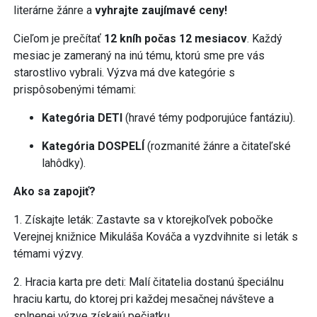
literárne žánre a
vyhrajte zaujímavé ceny!
Cieľom je prečítať
12 kníh počas 12 mesiacov
. Každý
mesiac je zameraný na inú tému, ktorú sme pre vás
starostlivo vybrali. Výzva má dve kategórie s
prispôsobenými témami:
Kategória DETI
(hravé témy podporujúce fantáziu).
Kategória DOSPELÍ
(rozmanité žánre a čitateľské
lahôdky).
Ako sa zapojiť?
1. Získajte leták: Zastavte sa v ktorejkoľvek pobočke
Verejnej knižnice Mikuláša Kováča a vyzdvihnite si leták s
témami výzvy.
2. Hracia karta pre deti: Malí čitatelia dostanú špeciálnu
hraciu kartu, do ktorej pri každej mesačnej návšteve a
splnenej výzve získajú pečiatku.