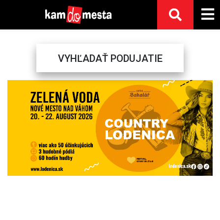
VYHĽADAŤ PODUJATIE
Previous
Next