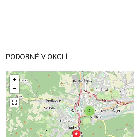
PODOBNÉ V OKOLÍ
+
−
2