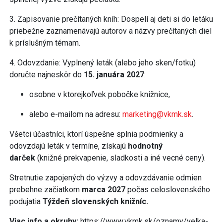
3. Zapisovanie prečítaných kníh: Dospelí aj deti si do letáku
priebežne zaznamenávajú autorov a názvy prečítaných diel
k príslušným témam.
4. Odovzdanie: Vyplnený leták (alebo jeho sken/fotku)
doručte najneskôr do
15. januára 2027
:
osobne v ktorejkoľvek pobočke knižnice,
alebo e-mailom na adresu:
marketing@vkmk.sk
.
Všetci účastníci, ktorí úspešne splnia podmienky a
odovzdajú leták v termíne, získajú
hodnotný
darček
(knižné prekvapenie, sladkosti a iné vecné ceny).
Stretnutie zapojených do výzvy a odovzdávanie odmien
prebehne začiatkom
marca 2027
počas celoslovenského
podujatia
Týždeň slovenských knižníc.
Viac info a okruhy:
https://www.vkmk.sk/oznamy/velka-