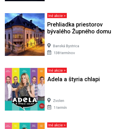
Iné akcie >
Prehliadka priestorov
bývalého Župného domu
Banská Bystrica
138 termínov
Iné akcie >
Adela a štyria chlapi
Zvolen
1 termín
Iné akcie >