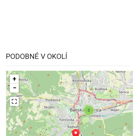
PODOBNÉ V OKOLÍ
+
−
2