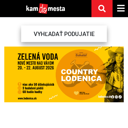
VYHĽADAŤ PODUJATIE
Previous
Next