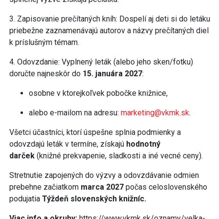
3. Zapisovanie prečítaných kníh: Dospelí aj deti si do letáku
priebežne zaznamenávajú autorov a názvy prečítaných diel
k príslušným témam.
4. Odovzdanie: Vyplnený leták (alebo jeho sken/fotku)
doručte najneskôr do
15. januára 2027
:
osobne v ktorejkoľvek pobočke knižnice,
alebo e-mailom na adresu:
marketing@vkmk.sk
.
Všetci účastníci, ktorí úspešne splnia podmienky a
odovzdajú leták v termíne, získajú
hodnotný
darček
(knižné prekvapenie, sladkosti a iné vecné ceny).
Stretnutie zapojených do výzvy a odovzdávanie odmien
prebehne začiatkom
marca 2027
počas celoslovenského
podujatia
Týždeň slovenských knižníc.
Viac info a okruhy:
https://www.vkmk.sk/oznamy/velka-