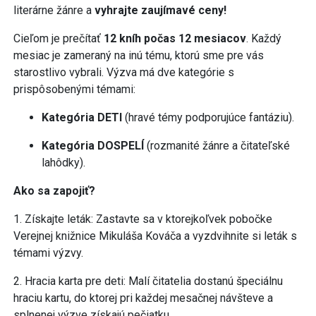
literárne žánre a
vyhrajte zaujímavé ceny!
Cieľom je prečítať
12 kníh počas 12 mesiacov
. Každý
mesiac je zameraný na inú tému, ktorú sme pre vás
starostlivo vybrali. Výzva má dve kategórie s
prispôsobenými témami:
Kategória DETI
(hravé témy podporujúce fantáziu).
Kategória DOSPELÍ
(rozmanité žánre a čitateľské
lahôdky).
Ako sa zapojiť?
1. Získajte leták: Zastavte sa v ktorejkoľvek pobočke
Verejnej knižnice Mikuláša Kováča a vyzdvihnite si leták s
témami výzvy.
2. Hracia karta pre deti: Malí čitatelia dostanú špeciálnu
hraciu kartu, do ktorej pri každej mesačnej návšteve a
splnenej výzve získajú pečiatku.