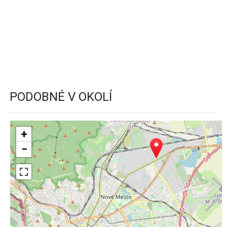
PODOBNÉ V OKOLÍ
+
−