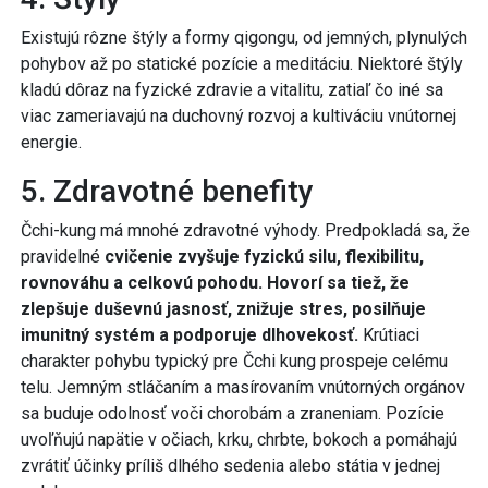
Existujú rôzne štýly a formy qigongu, od jemných, plynulých
pohybov až po statické pozície a meditáciu. Niektoré štýly
kladú dôraz na fyzické zdravie a vitalitu, zatiaľ čo iné sa
viac zameriavajú na duchovný rozvoj a kultiváciu vnútornej
energie.
5. Zdravotné benefity
Čchi-kung má mnohé zdravotné výhody. Predpokladá sa, že
pravidelné
cvičenie zvyšuje fyzickú silu, flexibilitu,
rovnováhu a celkovú pohodu. Hovorí sa tiež, že
zlepšuje duševnú jasnosť, znižuje stres, posilňuje
imunitný systém a podporuje dlhovekosť.
Krútiaci
charakter pohybu typický pre Čchi kung prospeje celému
telu. Jemným stláčaním a masírovaním vnútorných orgánov
sa buduje odolnosť voči chorobám a zraneniam. Pozície
uvoľňujú napätie v očiach, krku, chrbte, bokoch a pomáhajú
zvrátiť účinky príliš dlhého sedenia alebo státia v jednej