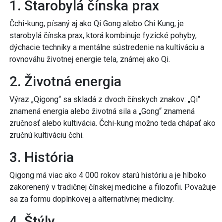
1. Starobylá čínska prax
Čchi-kung, písaný aj ako Qi Gong alebo Chi Kung, je
starobylá čínska prax, ktorá kombinuje fyzické pohyby,
dýchacie techniky a mentálne sústredenie na kultiváciu a
rovnováhu životnej energie tela, známej ako Qi.
2. Životná energia
Výraz „Qigong“ sa skladá z dvoch čínskych znakov: „Qi“
znamená energia alebo životná sila a „Gong“ znamená
zručnosť alebo kultivácia. Čchi-kung možno teda chápať ako
zručnú kultiváciu čchi.
3. História
Qigong má viac ako 4 000 rokov starú históriu a je hlboko
zakorenený v tradičnej čínskej medicíne a filozofii. Považuje
sa za formu doplnkovej a alternatívnej medicíny.
4. Štýly