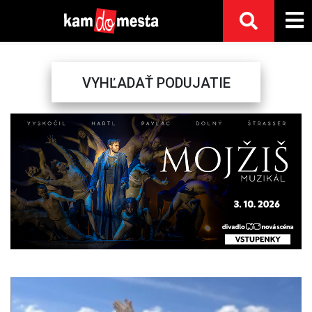
VYHĽADAŤ PODUJATIE
Previous
Next