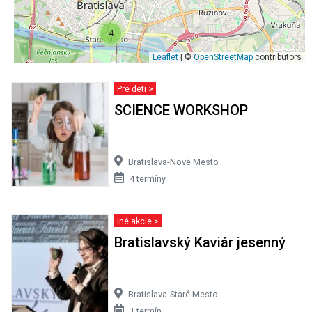
4
Leaflet
| ©
OpenStreetMap
contributors
Pre deti >
SCIENCE WORKSHOP
Bratislava-Nové Mesto
4 termíny
Iné akcie >
Bratislavský Kaviár jesenný
Bratislava-Staré Mesto
1 termín