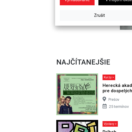
NAJČÍTANEJŠIE
Kurzy >
Herecká aka
pre dospelýc
Prešov
25 termínov
Výstavy >
Príbeh