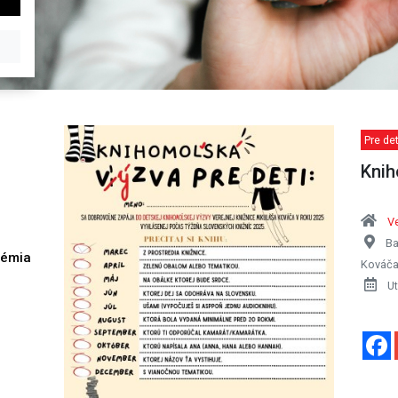
Pre det
Knih
Ve
Ba
démia
Kováča
h
Ut