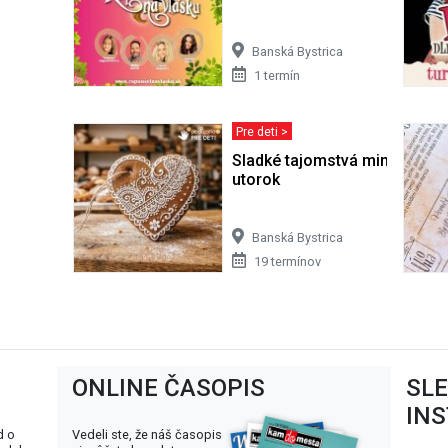
Banská Bystrica
1 termín
Pre deti >
Sladké tajomstvá minulosti/ 
utorok
Banská Bystrica
19 termínov
ONLINE ČASOPIS
SL
IN
d o
Vedeli ste, že náš časopis