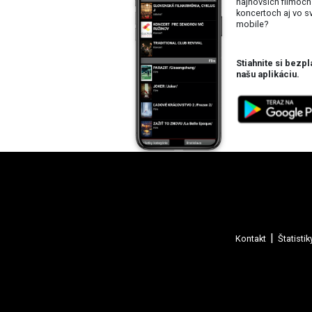
najnovších filmoch
koncertoch aj vo 
mobile?
Stiahnite si bezpl
našu aplikáciu.
Kontakt
Štatistik