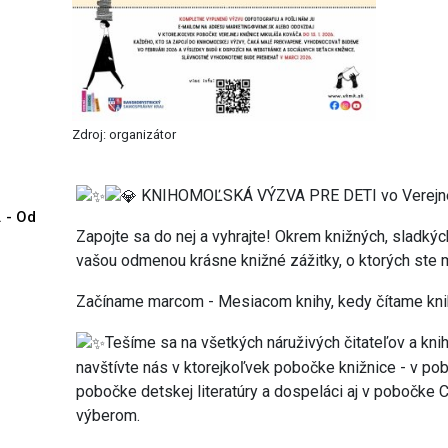
Zdroj: organizátor
KNIHOMOĽSKÁ VÝZVA PRE DETI vo Verejnej 
. - Od
Zapojte sa do nej a vyhrajte! Okrem knižných, sladkýc
vašou odmenou krásne knižné zážitky, o ktorých ste m
Začíname marcom - Mesiacom knihy, kedy čítame k
Tešíme sa na všetkých náruživých čitateľov a knih
navštívte nás v ktorejkoľvek pobočke knižnice - v po
pobočke detskej literatúry a dospeláci aj v pobočke
výberom.