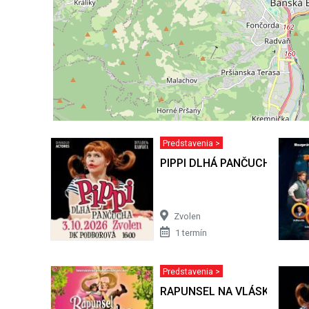
Predstavenia >
PIPPI DLHÁ PANČUCHA - Zvo
Zvolen
1 termín
Predstavenia >
RAPUNSEL NA VLÁSKU