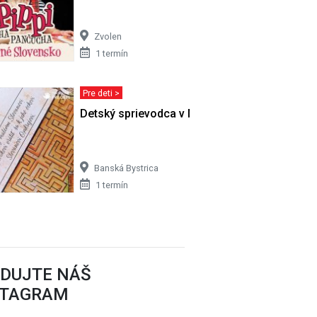
Zvolen
1 termín
Pre deti >
každý
Detský sprievodca v Matejovom dome
Banská Bystrica
1 termín
EDUJTE NÁŠ
STAGRAM