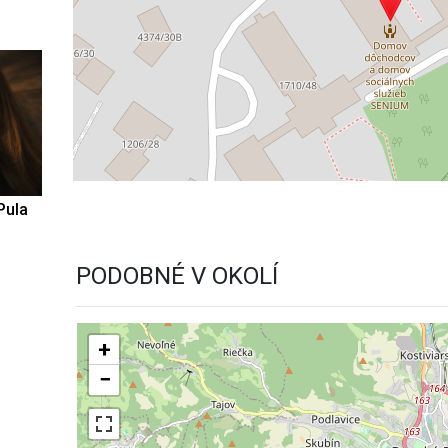
Pula
PODOBNÉ V OKOLÍ
+
−