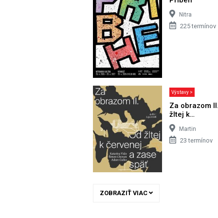
Nitra
225 termínov
Výstavy >
Za obrazom II
žltej k…
Martin
23 termínov
ZOBRAZIŤ VIAC