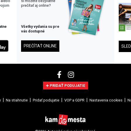
 alebo
si môžete bezplatne
svojom
prečítať aj online?
atne
Všetky vydania su pre
vás dostupné
PREČÍTAŤ ONLINE
SLE
PRIDAŤ PODUJATIE
y
Na stiahnutie
Pridať podujatie
VOP a GDPR
Nastavenia cookies
Na