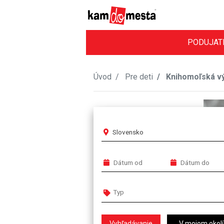
PODUJAT
Úvod
Pre deti
Knihomoľská vý
Slovensko
V mojom okolí