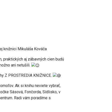
knižnici Mikuláša Kováča
h, praktických aj zábavných cien budú
ožno ani netušili.
nihy Z PROSTREDIA KNIŽNICE.
omoľov. Ak si knihu neviete vybrať,
bočke Sásová, Fončorda, Sídlisko, v
 Centrum. Radi vám poradíme s