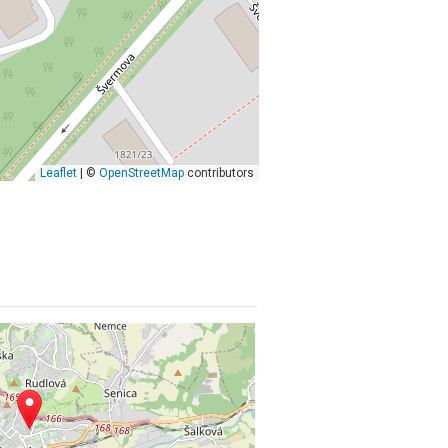
Leaflet
| ©
OpenStreetMap
contributors