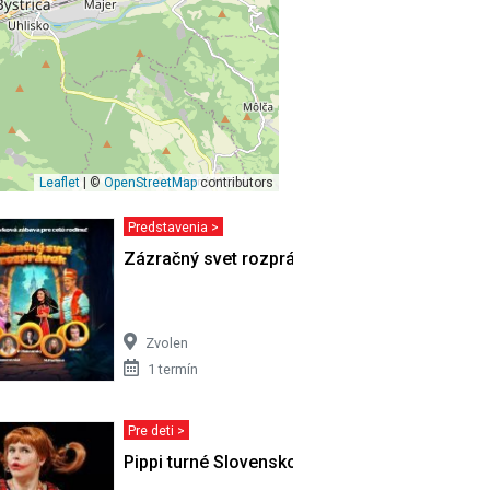
Leaflet
| ©
OpenStreetMap
contributors
Predstavenia >
len
Zázračný svet rozprávok
Zvolen
1 termín
Pre deti >
Pippi turné Slovensko 2026