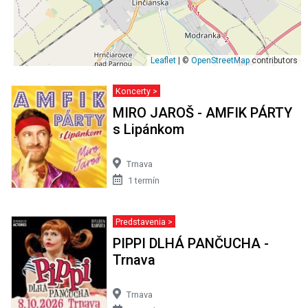
Leaflet
| ©
OpenStreetMap
contributors
Koncerty >
MIRO JAROŠ - AMFIK PÁRTY
s Lipánkom
Trnava
1 termín
Predstavenia >
PIPPI DLHÁ PANČUCHA -
Trnava
Trnava