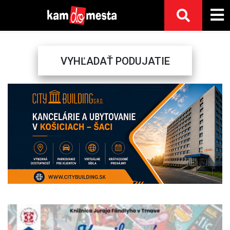
VYHĽADAŤ PODUJATIE
Previous
Next