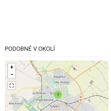
PODOBNÉ V OKOLÍ
+
−
3