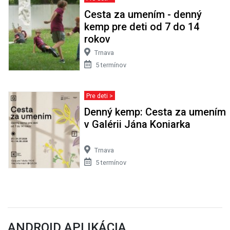
Cesta za umením - denný
kemp pre deti od 7 do 14
rokov
Trnava
5 termínov
Pre deti >
Denný kemp: Cesta za umením
v Galérii Jána Koniarka
Trnava
5 termínov
ANDROID APLIKÁCIA