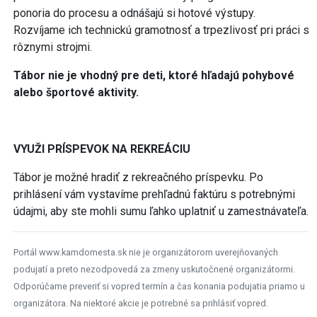
ponoria do procesu a odnášajú si hotové výstupy.
Rozvíjame ich technickú gramotnosť a trpezlivosť pri práci s
rôznymi strojmi.
Tábor nie je vhodný pre deti, ktoré hľadajú pohybové
alebo športové aktivity.
VYUŽI PRÍSPEVOK NA REKREÁCIU
Tábor je možné hradiť z rekreačného príspevku. Po
prihlásení vám vystavíme prehľadnú faktúru s potrebnými
údajmi, aby ste mohli sumu ľahko uplatniť u zamestnávateľa.
Portál www.kamdomesta.sk nie je organizátorom uverejňovaných
podujatí a preto nezodpovedá za zmeny uskutočnené organizátormi.
Odporúčame preveriť si vopred termín a čas konania podujatia priamo u
organizátora. Na niektoré akcie je potrebné sa prihlásiť vopred.