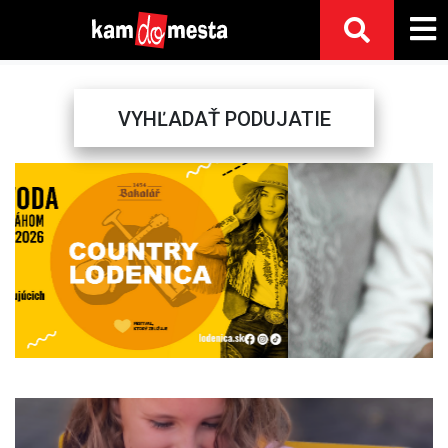
VYHĽADAŤ PODUJATIE
Previous
Next