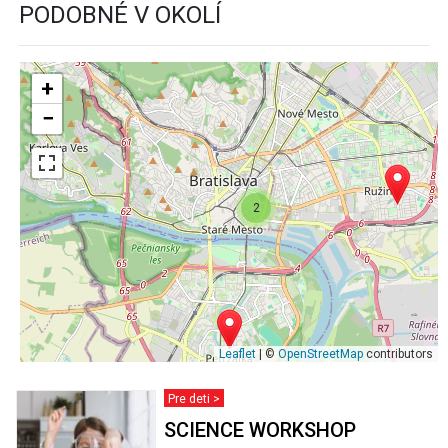
PODOBNÉ V OKOLÍ
+
−
2
Leaflet
| ©
OpenStreetMap
contributors
Pre deti >
SCIENCE WORKSHOP