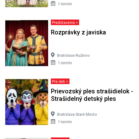
1 termín
Predstavenia >
Rozprávky z javiska
Bratislava-Ružinov
1 termín
Pre deti >
Prievozský ples strašidielok -
Strašidelný detský ples
Bratislava-Staré Mesto
1 termín