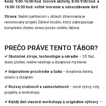
Kedy: 9:00-16:00 hod. tvorivé aktivity, 8:30-9:00 hod. a
16:00-16:30 hod. voľné tvorenie a odovzdávanie detí
Strava:
Naším partnerom v oblasti stravovania je
renomovaný projekt
Zdravé bruško
, ktorý zabezpečuje
kompletnú chutnú stravu počas celého tábora.
PREČO PRÁVE TENTO TÁBOR?
✔ Skutočné stroje, technológie a náradie
– 3D tlač,
laser, plotter, reálne nástroje a dizajnové myslenie
✔ Inšpiratívne prostredie a ľudia
– kreatívna dielňa,
umelci a dizajnéri
✔ Rozvoj zručností a samostatnosti
– nové výzvy, roly,
projekty a workshopy
✔ Každý deň
viaceré workshopy
a
o
riginálne výtvory
–