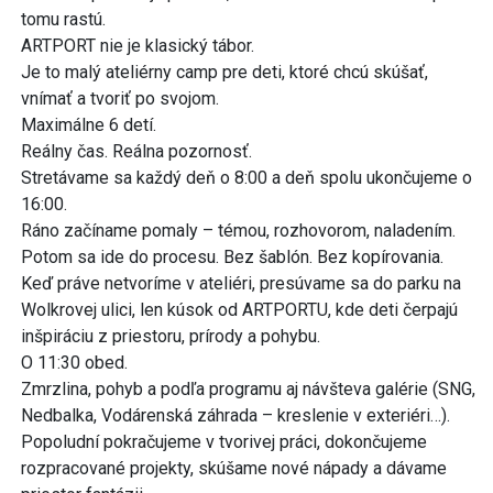
tomu rastú.
ARTPORT nie je klasický tábor.
Je to malý ateliérny camp pre deti, ktoré chcú skúšať,
vnímať a tvoriť po svojom.
Maximálne 6 detí.
Reálny čas. Reálna pozornosť.
Stretávame sa každý deň o 8:00 a deň spolu ukončujeme o
16:00.
Ráno začíname pomaly – témou, rozhovorom, naladením.
Potom sa ide do procesu. Bez šablón. Bez kopírovania.
Keď práve netvoríme v ateliéri, presúvame sa do parku na
Wolkrovej ulici, len kúsok od ARTPORTU, kde deti čerpajú
inšpiráciu z priestoru, prírody a pohybu.
O 11:30 obed.
Zmrzlina, pohyb a podľa programu aj návšteva galérie (SNG,
Nedbalka, Vodárenská záhrada – kreslenie v exteriéri…).
Popoludní pokračujeme v tvorivej práci, dokončujeme
rozpracované projekty, skúšame nové nápady a dávame