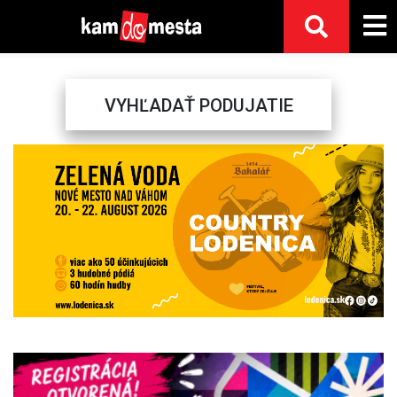
VYHĽADAŤ PODUJATIE
Previous
Next