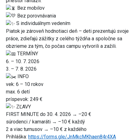
priestor fantázii.
Bez mobilov
Bez porovnávania
S individuálnym vedením
Piatok je zároveň hodnotiaci deň – deti prezentujú svoje
práce, zdieľajú zážitky z celého týždňa a spoločne sa
obzrieme za tým, čo počas campu vytvorili a zažili.
TERMÍNY
6. – 10. 7. 2026
3. – 7. 8. 2026
INFO
vek: 6 – 10 rokov
max. 6 detí
príspevok: 249 €
ZĽAVY
FIRST MINUTE do 30. 4. 2026 → –20 €
súrodenci / kamaráti → –10 € každý
2 a viac turnusov → –10 € z každého
Prihláška:
https://forms.gle/JnMkcMKhaen84r4XA