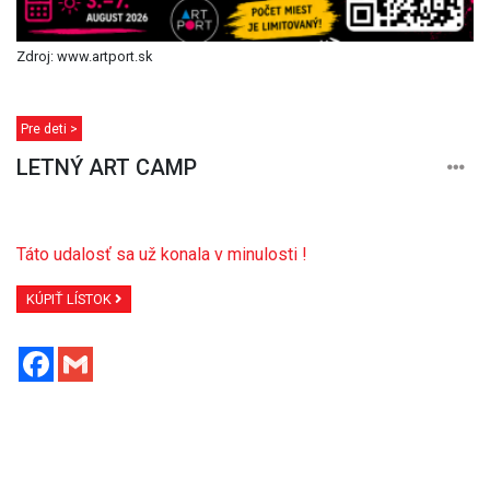
Zdroj: www.artport.sk
Pre deti >
LETNÝ ART CAMP
Táto udalosť sa už konala v minulosti !
KÚPIŤ LÍSTOK
Facebook
Gmail