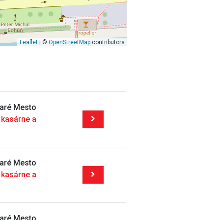
Leaflet
| ©
OpenStreetMap
contributors
taré Mesto
 kasárne a
taré Mesto
 kasárne a
taré Mesto