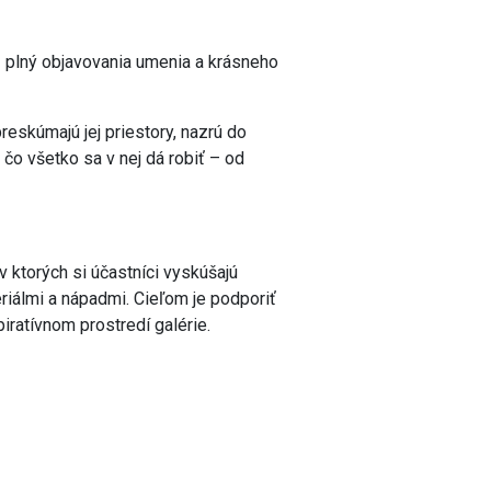
lný objavovania umenia a krásneho
eskúmajú jej priestory, nazrú do
 čo všetko sa v nej dá robiť – od
 ktorých si účastníci vyskúšajú
riálmi a nápadmi. Cieľom je podporiť
piratívnom prostredí galérie.