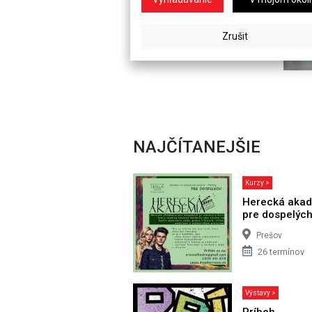
NAJČÍTANEJŠIE
Kurzy >
Herecká aka
pre dospelýc
Prešov
26 termínov
Výstavy >
Príbeh