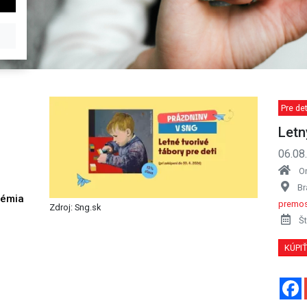
Pre det
Letn
06.08
O
Br
démia
premos
Zdroj: Sng.sk
h
Št
KÚPI