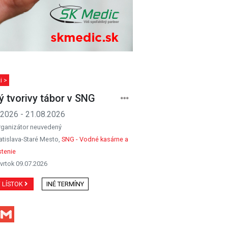
i >
ý tvorivy tábor v SNG
.2026 - 21.08.2026
rganizátor neuvedený
atislava-Staré Mesto,
SNG - Vodné kasárne a
tenie
vrtok 09.07.2026
Ť LÍSTOK
INÉ TERMÍNY
Facebook
Gmail