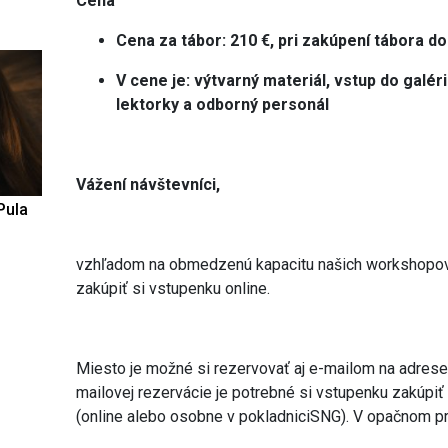
Cena
Cena za tábor:
210 €, pri zakúpení tábora do
V cene je: výtvarný materiál, vstup do galéri
lektorky a odborný personál
Vážení návštevníci,
Pula
vzhľadom na obmedzenú kapacitu našich workshopo
zakúpiť si vstupenku online.
Miesto je možné si rezervovať aj e-mailom na adres
mailovej rezervácie je potrebné si vstupenku zakúpiť
(online alebo osobne v pokladniciSNG). V opačnom pr