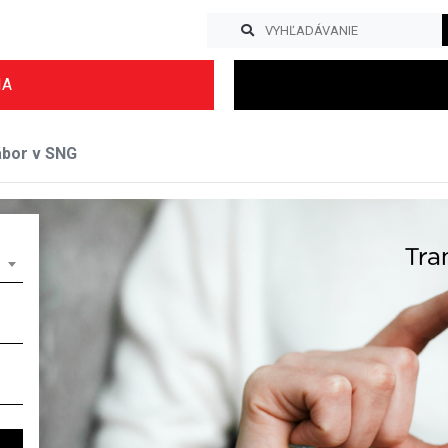
IA
ábor v SNG
Previous