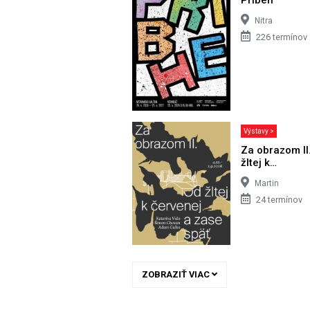
Nitra
226 termínov
Výstavy >
Za obrazom II
žltej k…
Martin
24 termínov
ZOBRAZIŤ VIAC