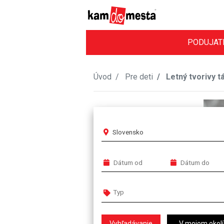
PODUJAT
Úvod
Pre deti
Letný tvorivy t
Slovensko
V mojom okolí