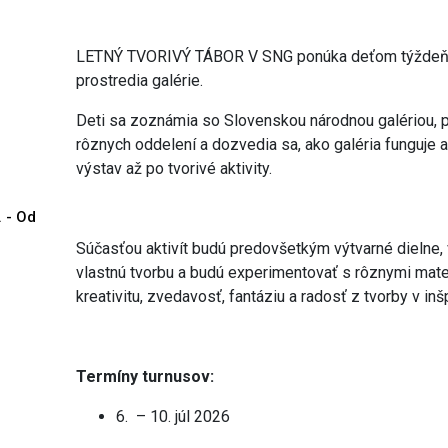
LETNÝ TVORIVÝ TÁBOR V SNG ponúka deťom týždeň p
prostredia galérie.
Deti sa zoznámia so Slovenskou národnou galériou, pr
rôznych oddelení a dozvedia sa, ako galéria funguje a
výstav až po tvorivé aktivity.
. - Od
Súčasťou aktivít budú predovšetkým výtvarné dielne, v
vlastnú tvorbu a budú experimentovať s rôznymi mate
kreativitu, zvedavosť, fantáziu a radosť z tvorby v inš
Termíny turnusov:
6. – 10. júl 2026