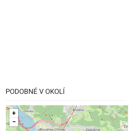
PODOBNÉ V OKOLÍ
+
−