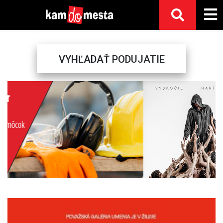
VYHĽADAŤ PODUJATIE
Previous
Next