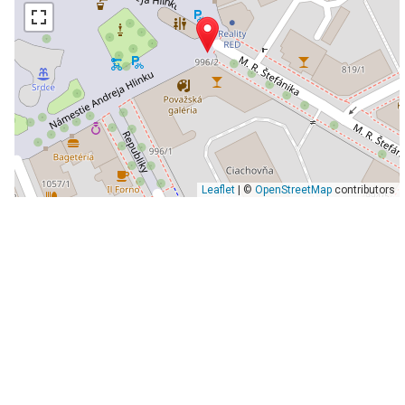
Leaflet
| ©
OpenStreetMap
contributors