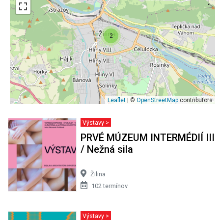
2
Leaflet
| ©
OpenStreetMap
contributors
Výstavy >
PRVÉ MÚZEUM INTERMÉDIÍ III
/ Nežná sila
Žilina
102 termínov
Výstavy >