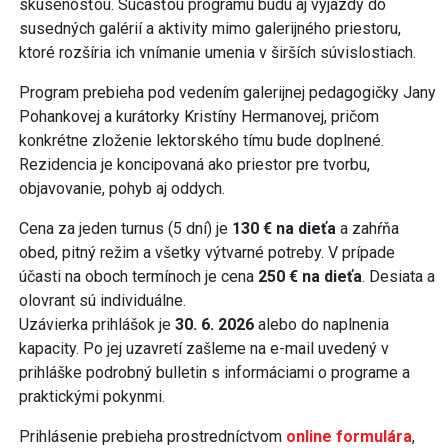
skúsenosťou. Súčasťou programu budú aj výjazdy do
susedných galérií a aktivity mimo galerijného priestoru,
ktoré rozšíria ich vnímanie umenia v širších súvislostiach.
Program prebieha pod vedením galerijnej pedagogičky Jany
Pohankovej a kurátorky Kristíny Hermanovej, pričom
konkrétne zloženie lektorského tímu bude doplnené.
Rezidencia je koncipovaná ako priestor pre tvorbu,
objavovanie, pohyb aj oddych.
Cena za jeden turnus (5 dní) je
130 € na dieťa
a zahŕňa
obed, pitný režim a všetky výtvarné potreby. V prípade
účasti na oboch termínoch je cena
250 € na dieťa
. Desiata a
olovrant sú individuálne.
Uzávierka prihlášok je
30. 6. 2026
alebo do naplnenia
kapacity. Po jej uzavretí zašleme na e-mail uvedený v
prihláške podrobný bulletin s informáciami o programe a
praktickými pokynmi.
Prihlásenie prebieha prostredníctvom
online formulára
,