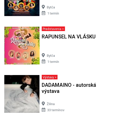
Bytča
1 termín
Predstavenia >
RAPUNSEL NA VLÁSKU
Bytča
1 termín
Výstavy >
DADAMAINO - autorská
výstava
Žilina
33 termínov