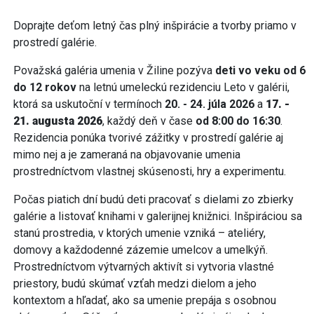
Doprajte deťom letný čas plný inšpirácie a tvorby priamo v
prostredí galérie.
Považská galéria umenia v Žiline pozýva
deti vo veku od 6
do 12 rokov
na letnú umeleckú rezidenciu Leto v galérii,
ktorá sa uskutoční v termínoch
20. - 24. júla 2026
a
17. -
21. augusta 2026
, každý deň v čase
od 8:00 do 16:30
.
Rezidencia ponúka tvorivé zážitky v prostredí galérie aj
mimo nej a je zameraná na objavovanie umenia
prostredníctvom vlastnej skúsenosti, hry a experimentu.
Počas piatich dní budú deti pracovať s dielami zo zbierky
galérie a listovať knihami v galerijnej knižnici. Inšpiráciou sa
stanú prostredia, v ktorých umenie vzniká – ateliéry,
domovy a každodenné zázemie umelcov a umelkýň.
Prostredníctvom výtvarných aktivít si vytvoria vlastné
priestory, budú skúmať vzťah medzi dielom a jeho
kontextom a hľadať, ako sa umenie prepája s osobnou