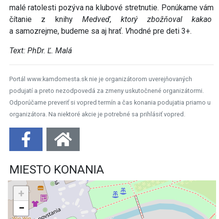
malé ratolesti pozýva na klubové stretnutie. Ponúkame vám
čítanie z knihy
Medveď, ktorý zbožňoval kakao
a samozrejme, budeme sa aj
hrať.
V
hodné pre deti 3+.
Text: PhDr. Ľ. Malá
Portál www.kamdomesta.sk nie je organizátorom uverejňovaných
podujatí a preto nezodpovedá za zmeny uskutočnené organizátormi.
Odporúčame preveriť si vopred termín a čas konania podujatia priamo u
organizátora. Na niektoré akcie je potrebné sa prihlásiť vopred.
MIESTO KONANIA
+
−