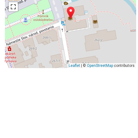
Leaflet
| ©
OpenStreetMap
contributors