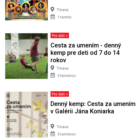
Trnava
1 termín
Pre deti >
Cesta za umením - denný
kemp pre deti od 7 do 14
rokov
Trnava
5 termínov
Pre deti >
Denný kemp: Cesta za umením
v Galérii Jána Koniarka
Trnava
5 termínov