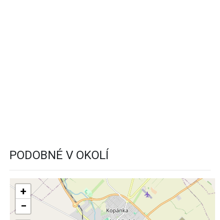
PODOBNÉ V OKOLÍ
+
−