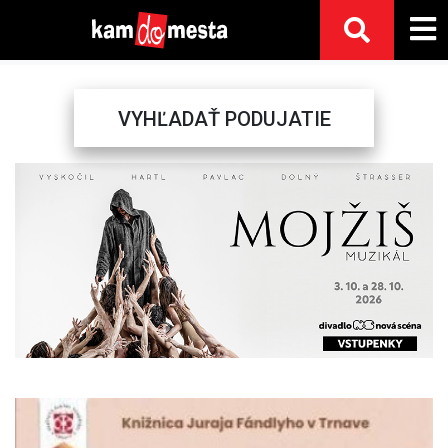
VYHĽADAŤ PODUJATIE
Previous
Next