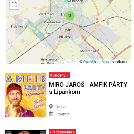
3
Leaflet
| ©
OpenStreetMap
contributors
Koncerty >
MIRO JAROŠ - AMFIK PÁRTY
s Lipánkom
Trnava
1 termín
Predstavenia >