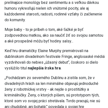
prelínajúce monológy bez sentimentu a s veľkou dávkou
humoru vykresľujú nielen ich vnútorné pocity, ale aj
každodenné starosti, radosti, rodinné vzťahy či začlenenie
do komunity.
Moje baby - to je príbeh o tom, aké ťažké je byť
zodpovednou matkou, ako sa naučiť žiť so svojou samotou
a aké prospešné môžu byť hodiny salsy...
Keď hru dramatičky Elaine Murphy premiérovali na
dublinskom divadelnom festivale Fringe, anglosaské médiá
vyzdvihovali do nebies „úžasný debut“, čoskoro si dielo
vyslúžilo titul
najlepšia írska hra
.
„Pochádzam zo severného Dublinu a zistila som, že v
divadelných hrách sa len minimálne objavujú jednoduché
ženy z robotníckej vrstvy - ak nejde o prostitútky a
kriminálničky. Ženy, o ktorých píšem, sú prototypom tých,
ktoré som vo svojej práci stretávala. Tvrdo pracujú, nie sú
ani chudobné, ani bohaté," povedala o svojej hre