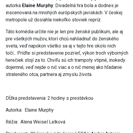
autorka
Elaine Murphy
. Divadelná hra bola a dodnes je
inscenovaná na mnohých európskych javiskách. V českej
metropole už dosiahla niekoľko stoviek repríz.
Táto komédia určite nie je len pre ženské publikum, ale aj
pre všetkých mužov, ktorí chcú nahliadnuť do ženského
sveta, veď napokon všetko sa aj v tejto hre okolo nich
točí... Príďte si predstavenie pozrieť, výkon troch výborných
herečiek stojí za to. Chvíľu sú ich trampoty vtipné, inokedy
dojemné, veď nejde o nič viac a o nič menej ako hľadanie
strateného otca, partnera aj zmyslu života.
Dĺžka predstavenia: 2 hodiny s prestávkou
Autorka: Elaine Murphy
Réžia: Alena Weisel Lelková