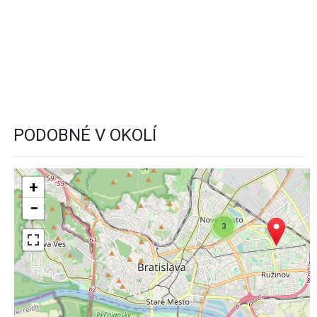
PODOBNÉ V OKOLÍ
+
−
3