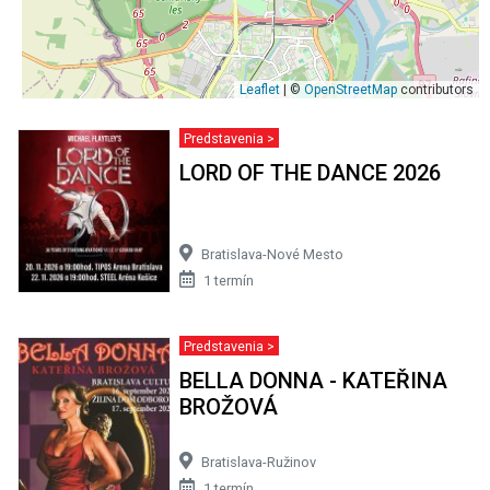
Leaflet
| ©
OpenStreetMap
contributors
Predstavenia >
LORD OF THE DANCE 2026
Bratislava-Nové Mesto
1 termín
Predstavenia >
BELLA DONNA - KATEŘINA
BROŽOVÁ
Bratislava-Ružinov
1 termín