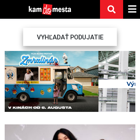
VYHĽADAŤ PODUJATIE
Previous
Next