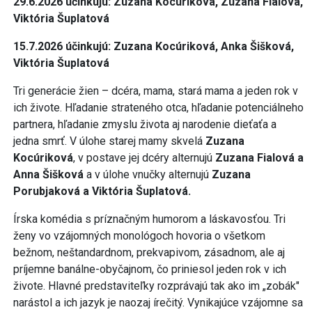
29.6.2026 účinkujú: Zuzana Kocúriková, Zuzana Fialová,
Viktória Šuplatová
15.7.2026 účinkujú: Zuzana Kocúriková, Anka Šišková,
Viktória Šuplatová
Tri generácie žien – dcéra, mama, stará mama a jeden rok v
ich živote. Hľadanie strateného otca, hľadanie potenciálneho
partnera, hľadanie zmyslu života aj narodenie dieťaťa a
jedna smrť. V úlohe starej mamy skvelá
Zuzana
Kocúriková
, v postave jej dcéry alternujú
Zuzana Fialová a
Anna Šišková
a v úlohe vnučky alternujú
Zuzana
Porubjaková a Viktória Šuplatová.
Írska komédia s príznačným humorom a láskavosťou. Tri
ženy vo vzájomných monológoch hovoria o všetkom
bežnom, neštandardnom, prekvapivom, zásadnom, ale aj
príjemne banálne-obyčajnom, čo priniesol jeden rok v ich
živote. Hlavné predstaviteľky rozprávajú tak ako im „zobák"
narástol a ich jazyk je naozaj írečitý. Vynikajúce vzájomne sa