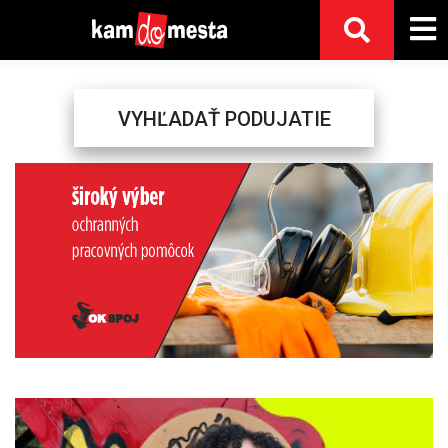
VYHĽADAŤ PODUJATIE
Previous
Next