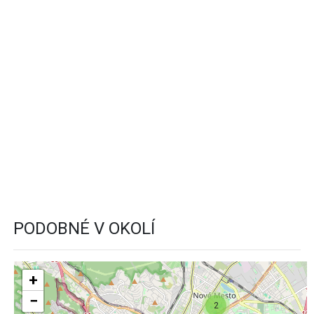
PODOBNÉ V OKOLÍ
+
−
2