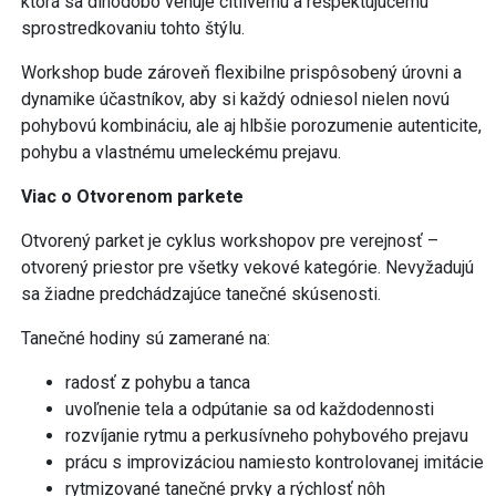
ktorá sa dlhodobo venuje citlivému a rešpektujúcemu
sprostredkovaniu tohto štýlu.
Workshop bude zároveň flexibilne prispôsobený úrovni a
dynamike účastníkov, aby si každý odniesol nielen novú
pohybovú kombináciu, ale aj hlbšie porozumenie autenticite,
pohybu a vlastnému umeleckému prejavu.
Viac o Otvorenom parkete
Otvorený parket je cyklus workshopov pre verejnosť –
otvorený priestor pre všetky vekové kategórie. Nevyžadujú
sa žiadne predchádzajúce tanečné skúsenosti.
Tanečné hodiny sú zamerané na:
radosť z pohybu a tanca
uvoľnenie tela a odpútanie sa od každodennosti
rozvíjanie rytmu a perkusívneho pohybového prejavu
prácu s improvizáciou namiesto kontrolovanej imitácie
rytmizované tanečné prvky a rýchlosť nôh