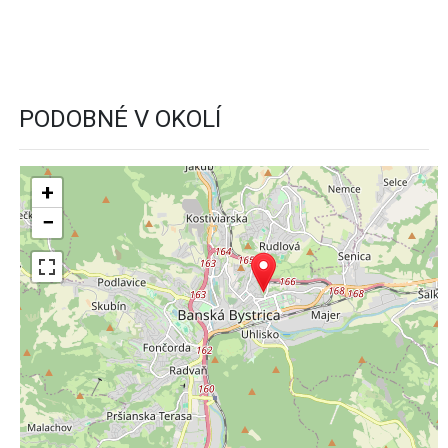
PODOBNÉ V OKOLÍ
+
−