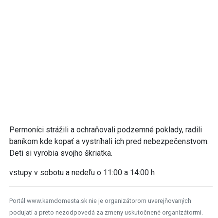
Permoníci strážili a ochraňovali podzemné poklady, radili
baníkom kde kopať a vystríhali ich pred nebezpečenstvom.
Deti si vyrobia svojho škriatka.
vstupy v sobotu a nedeľu o 11:00 a 14:00 h
Portál www.kamdomesta.sk nie je organizátorom uverejňovaných
podujatí a preto nezodpovedá za zmeny uskutočnené organizátormi.