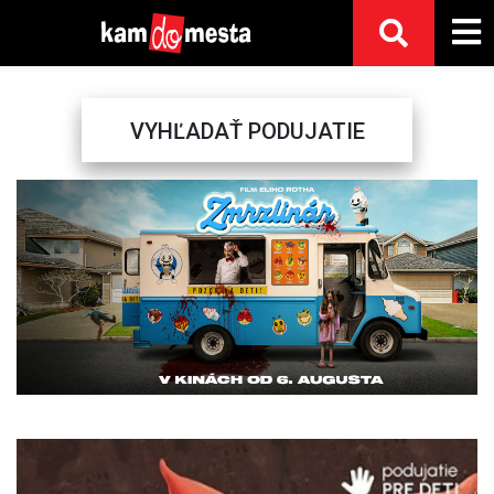
VYHĽADAŤ PODUJATIE
Previous
Next