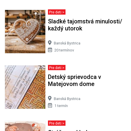
Pre deti >
Sladké tajomstvá minulosti/
každý utorok
Banská Bystrica
20 termínov
Pre deti >
Detský sprievodca v
Matejovom dome
Banská Bystrica
1 termín
Pre deti >