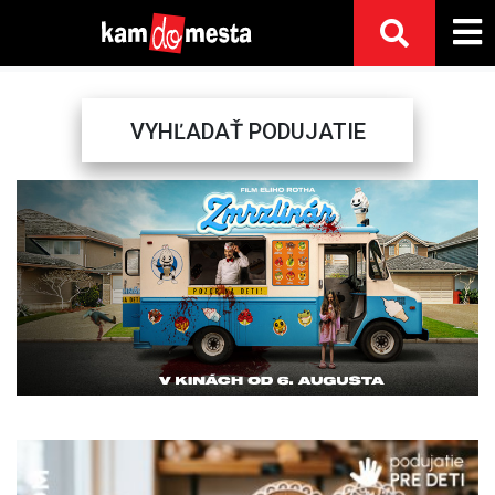
VYHĽADAŤ PODUJATIE
Previous
Next