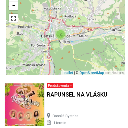
−
2
Leaflet
| ©
OpenStreetMap
contributors
Predstavenia >
RAPUNSEL NA VLÁSKU
Banská Bystrica
1 termín