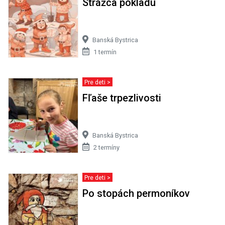
Strážca pokladu
Banská Bystrica
1 termín
Pre deti >
Fľaše trpezlivosti
Banská Bystrica
2 termíny
Pre deti >
Po stopách permoníkov