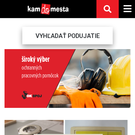
VYHĽADAŤ PODUJATIE
Previous
Next