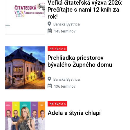
Veľká čitateľská výzva 2026:
Prečítajte s nami 12 kníh za
rok!
Banská Bystrica
145 termínov
Iné akcie >
Prehliadka priestorov
bývalého Župného domu
Banská Bystrica
136 termínov
Iné akcie >
Adela a štyria chlapi