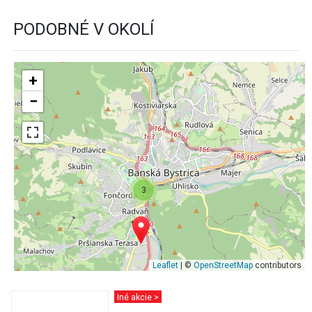
PODOBNÉ V OKOLÍ
+
−
3
Leaflet
| ©
OpenStreetMap
contributors
Iné akcie >