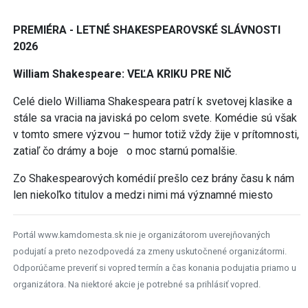
PREMIÉRA - LETNÉ SHAKESPEAROVSKÉ SLÁVNOSTI
2026
William Shakespeare: VEĽA KRIKU PRE NIČ
Celé dielo Williama Shakespeara patrí k svetovej klasike a
stále sa vracia na javiská po celom svete. Komédie sú však
v tomto smere výzvou – humor totiž vždy žije v prítomnosti,
zatiaľ čo drámy a boje o moc starnú pomalšie.
Zo Shakespearových komédií prešlo cez brány času k nám
len niekoľko titulov a medzi nimi má významné miesto
Portál www.kamdomesta.sk nie je organizátorom uverejňovaných
podujatí a preto nezodpovedá za zmeny uskutočnené organizátormi.
Odporúčame preveriť si vopred termín a čas konania podujatia priamo u
organizátora. Na niektoré akcie je potrebné sa prihlásiť vopred.