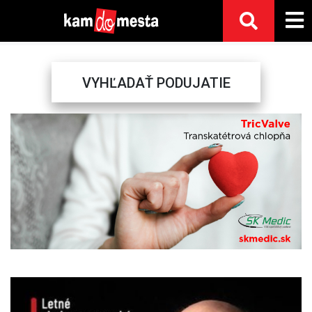
VYHĽADAŤ PODUJATIE
Previous
Next