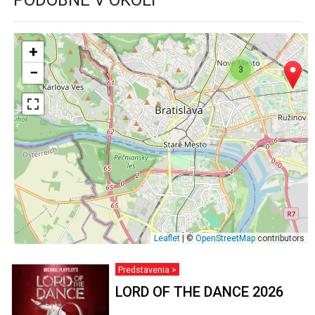
+
−
3
Leaflet
| ©
OpenStreetMap
contributors
Predstavenia >
LORD OF THE DANCE 2026