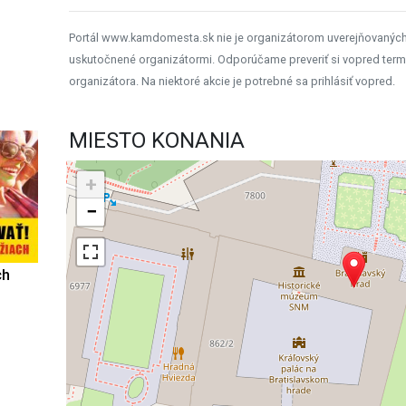
Portál www.kamdomesta.sk nie je organizátorom uverejňovanýc
uskutočnené organizátormi. Odporúčame preveriť si vopred term
organizátora. Na niektoré akcie je potrebné sa prihlásiť vopred.
MIESTO KONANIA
+
−
ch