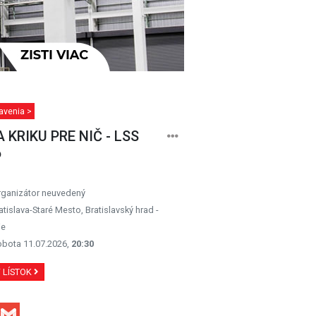
avenia >
 KRIKU PRE NIČ - LSS
6
rganizátor neuvedený
atislava-Staré Mesto, Bratislavský hrad -
ie
obota 11.07.2026,
20:30
Ť LÍSTOK
Facebook
Gmail