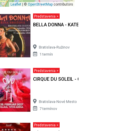
Leaflet
| ©
OpenStreetMap
contributors
Predstavenia >
BELLA DONNA - KATEŘINA BROŽOVÁ
Bratislava-Ružinov
1 termín
Predstavenia >
CIRQUE DU SOLEIL - OVO
Bratislava-Nové Mesto
7 termínov
Predstavenia >