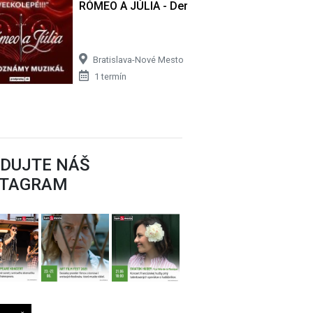
set
RÓMEO A JÚLIA - Derniérový set
Bratislava-Nové Mesto
1 termín
EDUJTE NÁŠ
STAGRAM