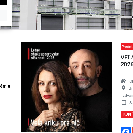
Predst
VEĽA
202
O
démia
Br
h
nádvor
S
KÚPI