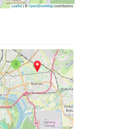
Leaflet
| ©
OpenStreetMap
contributors
3