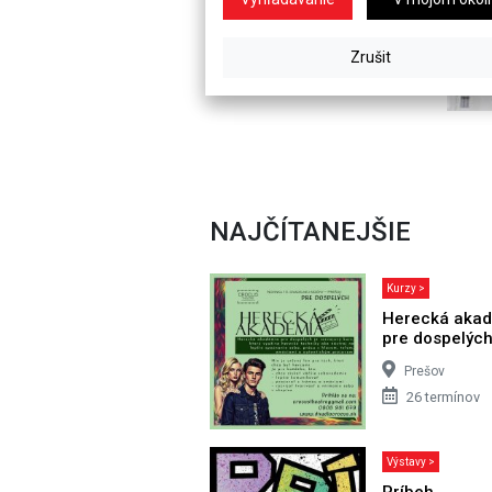
NAJČÍTANEJŠIE
Kurzy >
Herecká aka
pre dospelýc
Prešov
26 termínov
Výstavy >
Príbeh