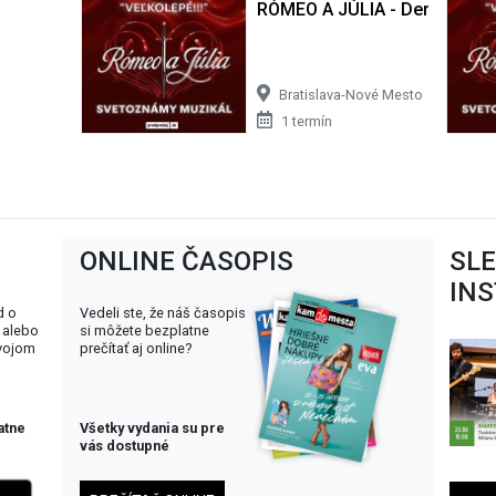
RÓMEO A JÚLIA - Derniérový 
Bratislava-Nové Mesto
1 termín
ONLINE ČASOPIS
SL
IN
d o
Vedeli ste, že náš časopis
 alebo
si môžete bezplatne
svojom
prečítať aj online?
atne
Všetky vydania su pre
vás dostupné