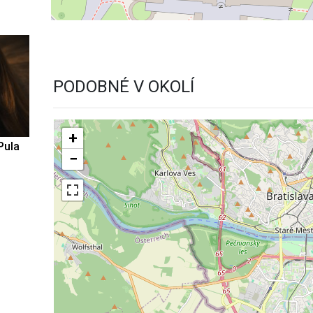
PODOBNÉ V OKOLÍ
+
Pula
−