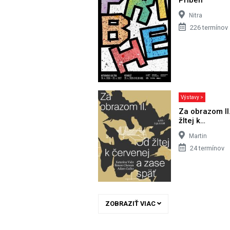
Nitra
226 termínov
Výstavy >
Za obrazom II
žltej k…
Martin
24 termínov
ZOBRAZIŤ VIAC