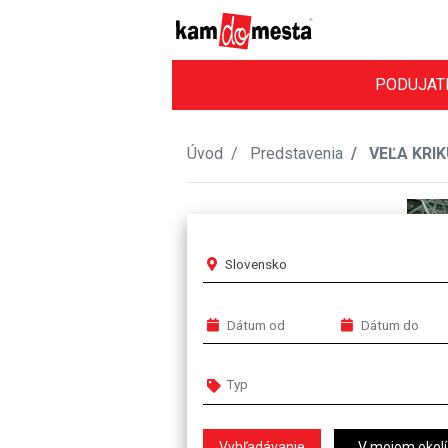
PODUJAT
Úvod
Predstavenia
VEĽA KRIKU
Slovensko
V mojom okolí