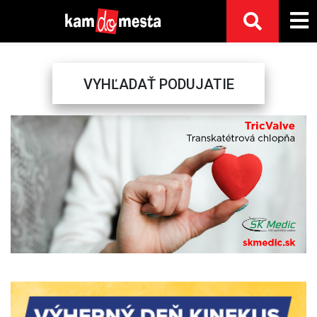
VYHĽADAŤ PODUJATIE
Previous
Next