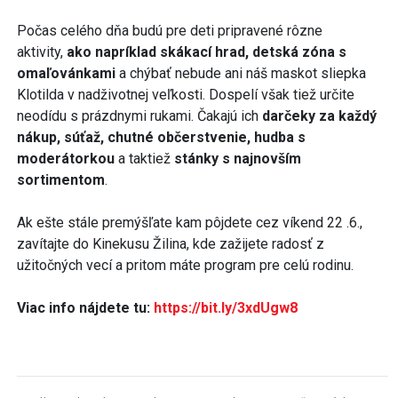
Počas celého dňa budú pre deti pripravené rôzne
aktivity,
ako napríklad skákací hrad, detská zóna s
omaľovánkami
a chýbať nebude ani náš maskot sliepka
Klotilda v nadživotnej veľkosti. Dospelí však tiež určite
neodídu s prázdnymi rukami. Čakajú ich
darčeky za každý
nákup, súťaž, chutné občerstvenie, hudba s
moderátorkou
a taktiež
stánky s najnovším
sortimentom
.
Ak ešte stále premýšľate kam pôjdete cez víkend 22 .6.,
zavítajte do Kinekusu Žilina, kde zažijete radosť z
užitočných vecí a pritom máte program pre celú rodinu.
Viac info nájdete tu:
https://bit.ly/3xdUgw8