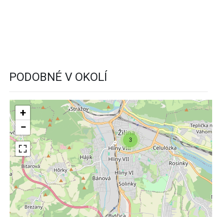
PODOBNÉ V OKOLÍ
+
−
3