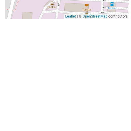
Leaflet
| ©
OpenStreetMap
contributors