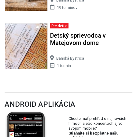
Banská Bystrica
19 termínov
Pre deti >
Detský sprievodca v
Matejovom dome
Banská Bystrica
1 termín
ANDROID APLIKÁCIA
Chcete mať prehľad o najnovších
filmoch alebo koncertoch aj vo
svojom mobile?
Stiahnite si bezplatne našu