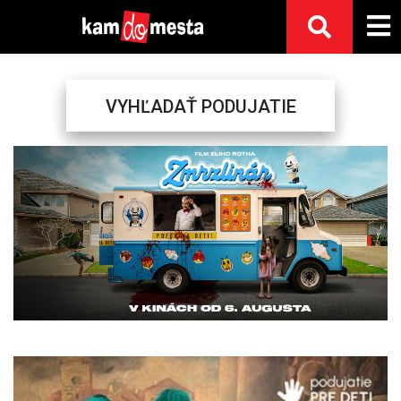
VYHĽADAŤ PODUJATIE
Previous
Next