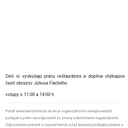
Deti si vyskúšajú prácu reštaurátora a doplnia chýbajúce
časti obrazov Júliusa Flachého.
vstupy o 11.00 a 14:00 h
Portál www.kamdomesta.sk nie je organizátorom uverejňovaných
podujatí a preto nezodpovedá za zmeny uskutočnené organizátormi.
Odporúčame preveriť si vopred termín a čas konania podujatia priamo u