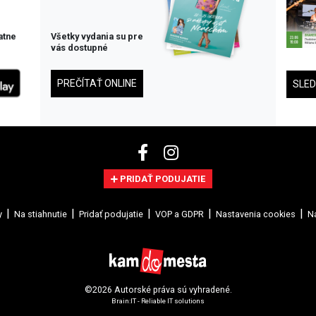
atne
Všetky vydania su pre
vás dostupné
PREČÍTAŤ ONLINE
SLE
PRIDAŤ PODUJATIE
y
Na stiahnutie
Pridať podujatie
VOP a GDPR
Nastavenia cookies
Na
©2026 Autorské práva sú vyhradené.
Brain:IT - Reliable IT solutions