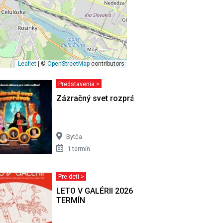
Leaflet
| ©
OpenStreetMap
contributors
Predstavenia >
VSTVO
Zázračný svet rozprávok
Bytča
1 termín
Pre deti >
LETO V GALÉRII 2026 | AUGUSTOVÝ
TERMÍN