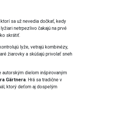
 ktorí sa už nevedia dočkať, kedy
lyžiari netrpezlivo čakajú na prvé
ko skrátiť.
kontrolujú lyže, vetrajú kombinézy,
ré žiarovky a skúšajú privolať sneh
e autorským dielom inšpirovaným
ra Gärtnera
. Hrá sa tradične v
ál, ktorý deťom aj dospelým