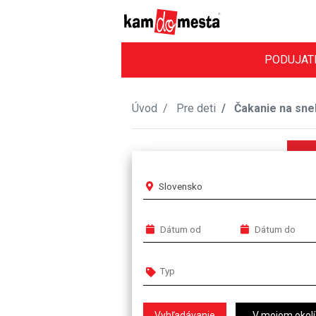
PODUJAT
Úvod
Pre deti
Čakanie na sneh
Slovensko
V mojom okolí