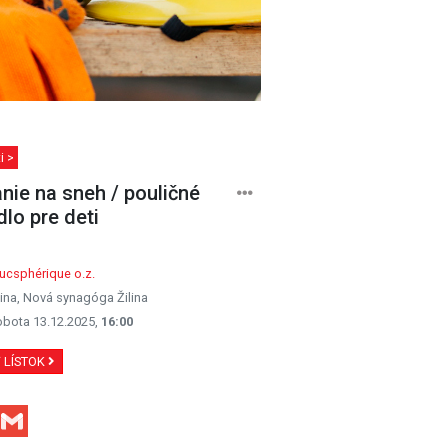
i >
nie na sneh / pouličné
dlo pre deti
ucsphérique o.z.
lina, Nová synagóga Žilina
obota 13.12.2025,
16:00
Ť LÍSTOK
Facebook
Gmail