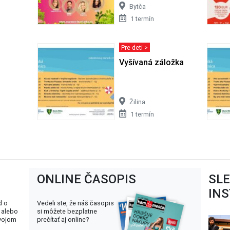
Bytča
1 termín
Pre deti >
Vyšívaná záložka
Žilina
1 termín
ONLINE ČASOPIS
SL
IN
d o
Vedeli ste, že náš časopis
 alebo
si môžete bezplatne
svojom
prečítať aj online?