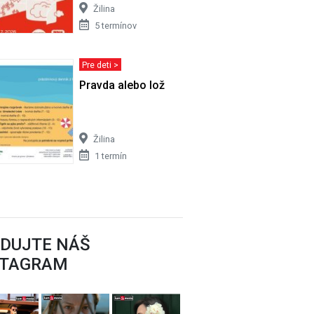
Žilina
5 termínov
Pre deti >
Pravda alebo lož
Žilina
1 termín
EDUJTE NÁŠ
STAGRAM