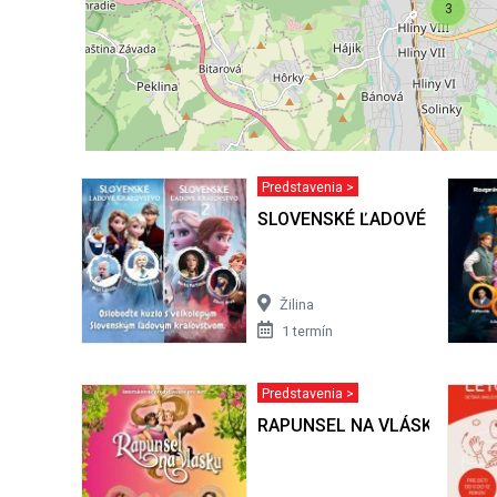
3
Predstavenia >
SLOVENSKÉ ĽADOVÉ KRÁĽO
Žilina
1 termín
Predstavenia >
RAPUNSEL NA VLÁSKU