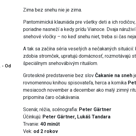
Zima bez snehu nie je zima.
Pantomimická klauniáda pre všetky deti a ich rodičov,
poriadne nasneží a kedy prídu Vianoce. Dvaja náruživí 
snehové vločky – no keď snehu niet, treba si čas neja
A tak sa začína séria veselých a nečakaných situácií: 
zdobia stromček, upratujú domácnosť, rozmotávajú sta
špeciálnym snehovábivým rituálom.
. - Od
Groteskné predstavenie bez slov
Čakanie na sneh
j
rovnomennou knihou spisovateľa, herca a komika
Pet
mesiacoch november a december ako malý zimný ritu
pripomína čaro očakávania.
Scenár, réžia, scénografia:
Peter Gärtner
Účinkujú:
Peter Gärtner, Lukáš Tandara
Trvanie:
40 minút
Vek:
od 2 rokov