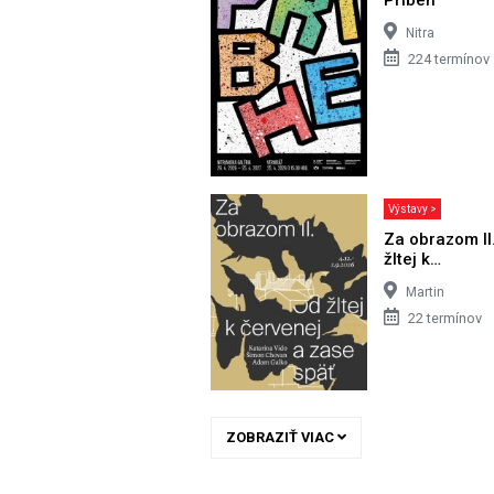
Nitra
224 termínov
Výstavy >
Za obrazom II
žltej k…
Martin
22 termínov
ZOBRAZIŤ VIAC