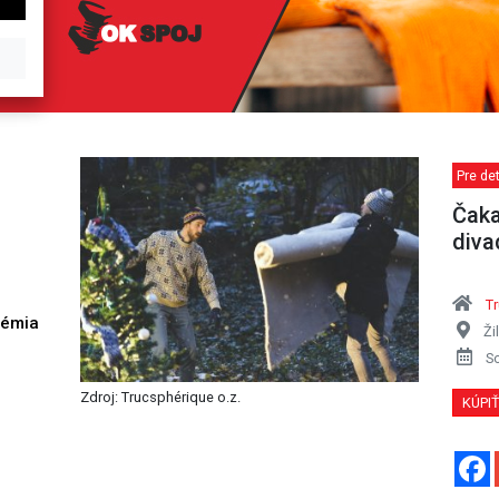
Pre det
Čaka
diva
Tr
démia
Ži
h
S
Zdroj: Trucsphérique o.z.
KÚPI