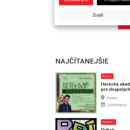
NAJČÍTANEJŠIE
Kurzy >
Herecká aka
pre dospelýc
Prešov
24 termínov
Výstavy >
Príbeh