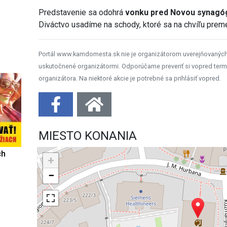
Predstavenie sa odohrá
vonku pred Novou synagó
Diváctvo usadíme na schody, ktoré sa na chvíľu preme
Portál www.kamdomesta.sk nie je organizátorom uverejňovanýc
uskutočnené organizátormi. Odporúčame preveriť si vopred term
organizátora. Na niektoré akcie je potrebné sa prihlásiť vopred.
MIESTO KONANIA
ch
+
−