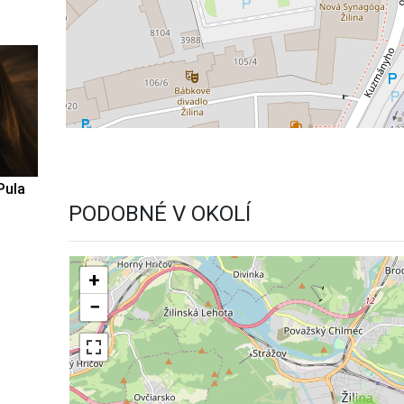
Pula
PODOBNÉ V OKOLÍ
+
−