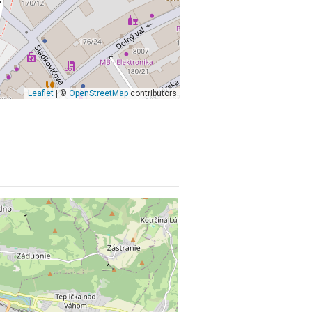
Leaflet
| ©
OpenStreetMap
contributors