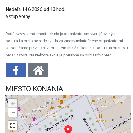
MIESTO KONANIA
+
−
Leaflet
| ©
OpenStreetMap
contributors