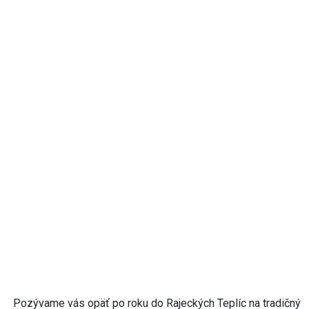
Pozývame vás opäť po roku do Rajeckých Teplíc na tradičný
rodinný Detský DEŇ!
Program:
Hudobno zábavný program s dvojicou Pali a Pali, Penová
SHOW
Ukážky výcviku psov Dogs Academy Žilina
Červený kríž - ukážka práce záchranára