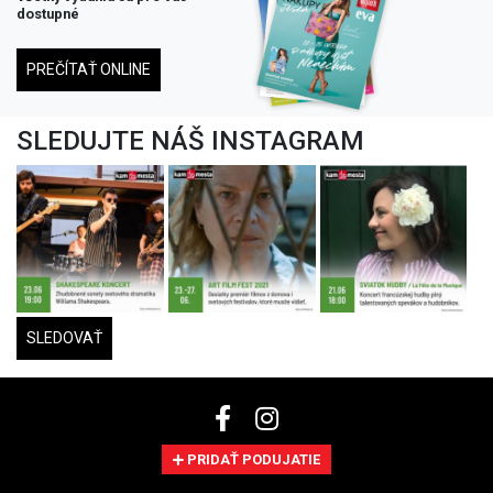
SLEDOVAŤ
PRIDAŤ PODUJATIE
Kontakt
Štatistiky
Na stiahnutie
Pridať podujatie
VOP a GDPR
Nastavenia cookies
Nastavenie notifikácií
©2026 Autorské práva sú vyhradené.
Brain:IT - Reliable IT solutions