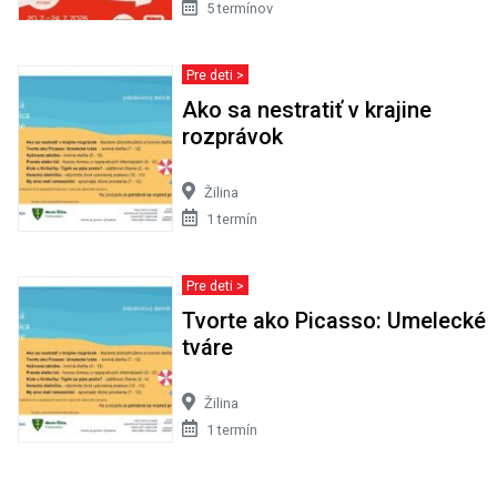
1 termín
Pre deti >
Tvorte ako Picasso: Umelecké
tváre
Žilina
1 termín
ANDROID APLIKÁCIA
Chcete mať prehľad o najnovších
filmoch alebo koncertoch aj vo
svojom mobile?
Stiahnite si bezplatne našu
aplikáciu.