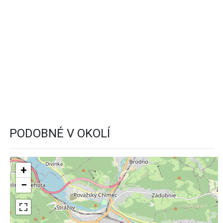
PODOBNÉ V OKOLÍ
+
−
3
Leaflet
| ©
OpenStreetMap
contributors