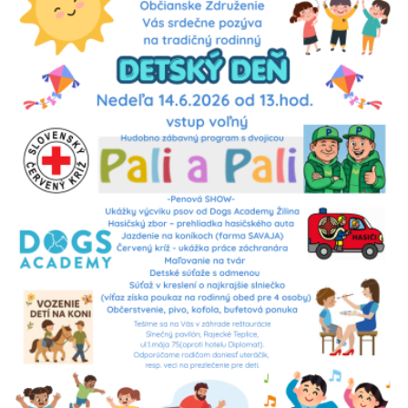
Zdroj: www.slnecnypavilon.sk
Pre deti >