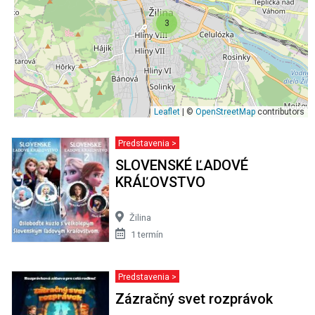
Predstavenia >
SLOVENSKÉ ĽADOVÉ
KRÁĽOVSTVO
Žilina
1 termín
Predstavenia >
Zázračný svet rozprávok
Bytča
1 termín
Predstavenia >
RAPUNSEL NA VLÁSKU