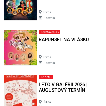
Bytča
1 termín
Pre deti >
LETO V GALÉRII 2026 |
AUGUSTOVÝ TERMÍN
Žilina
5 termínov
Pre deti >
Ako sa nestratiť v krajine
rozprávok
Žilina