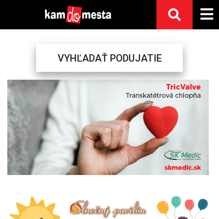
VYHĽADAŤ PODUJATIE
Previous
Next