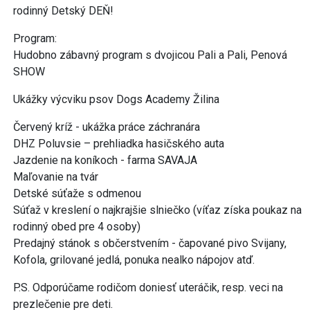
DHZ Poluvsie – prehliadka hasičského auta
Jazdenie na koníkoch - farma SAVAJA
Maľovanie na tvár
Detské súťaže s odmenou
Súťaž v kreslení o najkrajšie slniečko (víťaz získa poukaz na
rodinný obed pre 4 osoby)
Predajný stánok s občerstvením - čapované pivo Svijany,
Kofola, grilované jedlá, ponuka nealko nápojov atď.
P.S. Odporúčame rodičom doniesť uteráčik, resp. veci na
prezlečenie pre deti.
Nedeľa 14.6.2026 od 13.hod.
Vstup voľný!
Portál www.kamdomesta.sk nie je organizátorom uverejňovaných
podujatí a preto nezodpovedá za zmeny uskutočnené organizátormi.
Odporúčame preveriť si vopred termín a čas konania podujatia priamo u
organizátora. Na niektoré akcie je potrebné sa prihlásiť vopred.