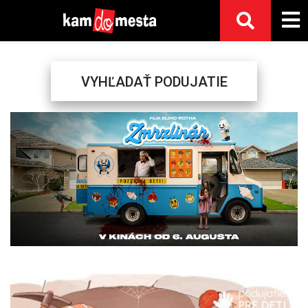
VYHĽADAŤ PODUJATIE
Previous
Next