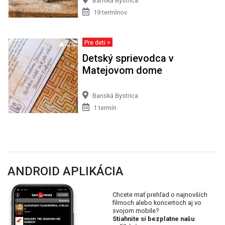
Banská Bystrica
19 termínov
Pre deti >
Detský sprievodca v
Matejovom dome
Banská Bystrica
1 termín
ANDROID APLIKÁCIA
Chcete mať prehľad o najnovších
filmoch alebo koncertoch aj vo
svojom mobile?
Stiahnite si bezplatne našu