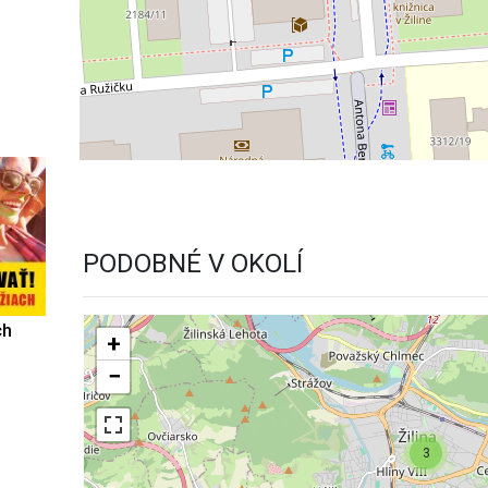
PODOBNÉ V OKOLÍ
ch
+
−
3