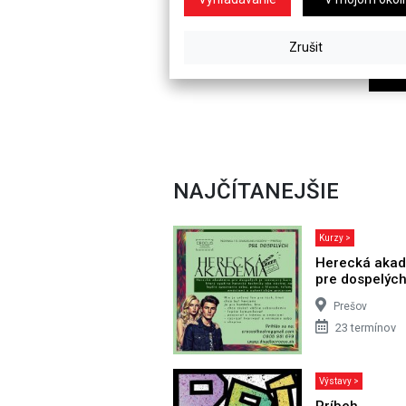
NAJČÍTANEJŠIE
Kurzy >
Herecká aka
pre dospelýc
Prešov
23 termínov
Výstavy >
Príbeh