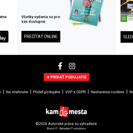
atne
Všetky vydania su pre
vás dostupné
PREČÍTAŤ ONLINE
SLE
PRIDAŤ PODUJATIE
y
Na stiahnutie
Pridať podujatie
VOP a GDPR
Nastavenia cookies
Na
©2026 Autorské práva sú vyhradené.
Brain:IT - Reliable IT solutions