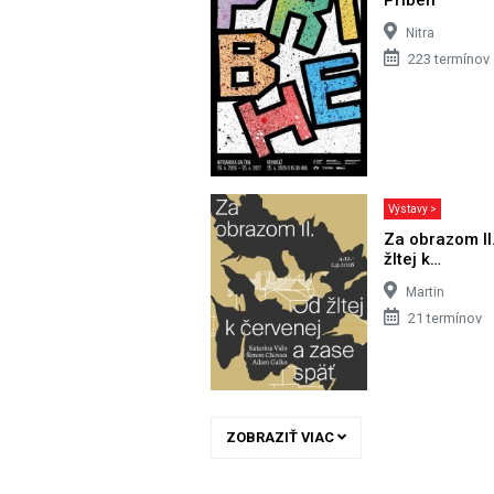
Nitra
223 termínov
Výstavy >
Za obrazom II
žltej k…
Martin
21 termínov
ZOBRAZIŤ VIAC