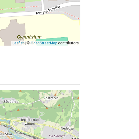
Leaflet
| ©
OpenStreetMap
contributors