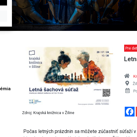
Pre det
Letn
Kr
Ži
démia
P
h
Zdroj: Krajská knižnica v Žiline
Počas letných prázdnin sa môžete zúčastniť súťaží v