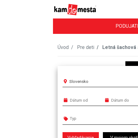
PODUJAT
Úvod
Pre deti
Letná šachová s
Slovensko
V mojom okolí