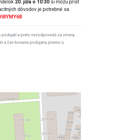
ondelok
20. júla o 10:30
si môžu prísť
acitných dôvodov je potrebné sa
DVi8YMY68
h podujatí a preto nezodpovedá za zmeny
ín a čas konania podujatia priamo u