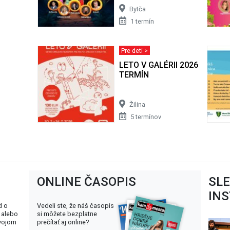
Bytča
1 termín
Pre deti >
LETO V GALÉRII 2026 | AUG
TERMÍN
Žilina
5 termínov
ONLINE ČASOPIS
SL
IN
d o
Vedeli ste, že náš časopis
 alebo
si môžete bezplatne
svojom
prečítať aj online?