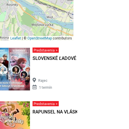
Leaflet
| ©
OpenStreetMap
contributors
Predstavenia >
VSTVO
SLOVENSKÉ ĽADOVÉ KRÁĽOVSTVO
Rajec
1 termín
Predstavenia >
RAPUNSEL NA VLÁSKU