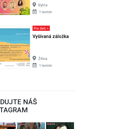
Bytča
1 termín
Pre deti >
USTOVÝ
Vyšívaná záložka
Žilina
1 termín
EDUJTE NÁŠ
STAGRAM