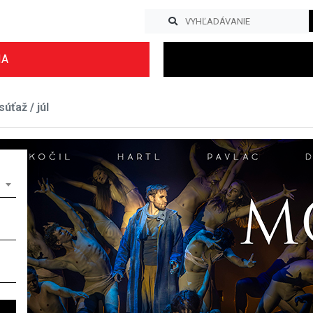
IA
úťaž / júl
Previous